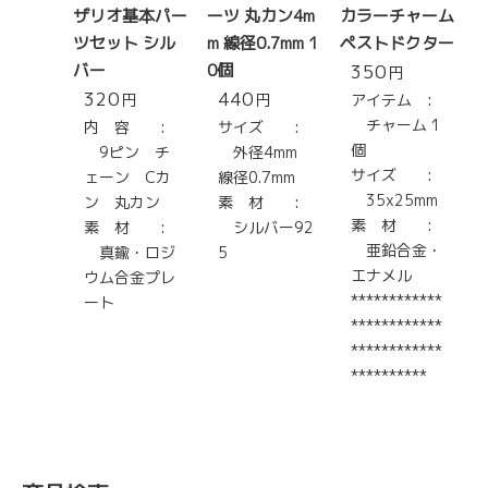
ザリオ基本パー
ーツ 丸カン4m
カラーチャーム
ツセット シル
m 線径0.7mm 1
ペストドクター
バー
0個
350
円
320
440
円
円
アイテム :
チャーム 1
内 容 :
サイズ :
個
9ピン チ
外径4mm
サイズ :
ェーン Cカ
線径0.7mm
35x25mm
ン 丸カン
素 材 :
素 材 :
素 材 :
シルバー92
亜鉛合金・
真鍮・ロジ
5
エナメル
ウム合金プレ
************
ート
************
************
**********