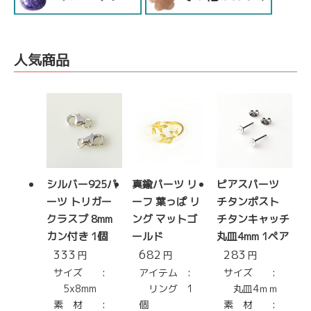
人気商品
シルバー925パ
真鍮パーツ リ
ピアスパーツ
ーツ トリガー
ーフ 葉っぱ リ
チタンポスト
クラスプ 8mm
ング マットゴ
チタンキャッチ
カン付き 1個
ールド
丸皿4mm 1ペア
333
682
283
円
円
円
サイズ :
アイテム :
サイズ :
5x8mm
リング 1
丸皿4ｍｍ
素 材 :
個
素 材 :