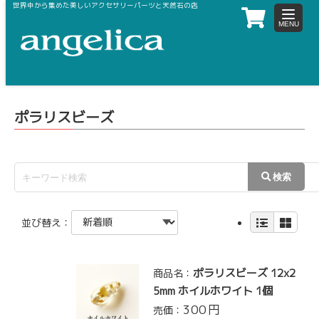
世界中から集めた美しいアクセサリーパーツと天然石の店
toggle
navigat
ホーム
樹脂パーツ・ビーズ
ポラリスビーズ
ポラリスビーズ
並び替え：
ポラリスビーズ 12x2
商品名：
5mm ホイルホワイト 1個
300
円
売価：