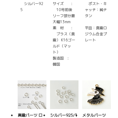
シルバー92
サイズ :
ポスト・キ
5
10号前後
ャッチ：純チ
リーフ部分最
タン
大幅13mm
素 材 :
平皿：真鍮ロ
ブラス（真
ジウム合金プ
鍮） K16ゴー
レート
ルド（マッ
ト）
製造国 :
韓国
真鍮パーツ ロ
シルバー925パ
メタルパーツ