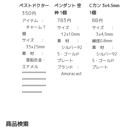
ペストドクター
ペンダント 空
Cカン 3x4.5mm
350
枠 1個
1個
円
783
88
アイテム :
円
円
チャーム 1
サイズ :
サイズ :
個
12x10mm
3x4.5mm
サイズ :
素 材 :
線径0.8mm
35x25mm
シルバー92
素 材 :
素 材 :
5・ゴールド
シルバー92
亜鉛合金・
プレート
5・ゴールド
エナメル
ブランド :
プレート
************
Amoracast
************
************
**********
商品検索