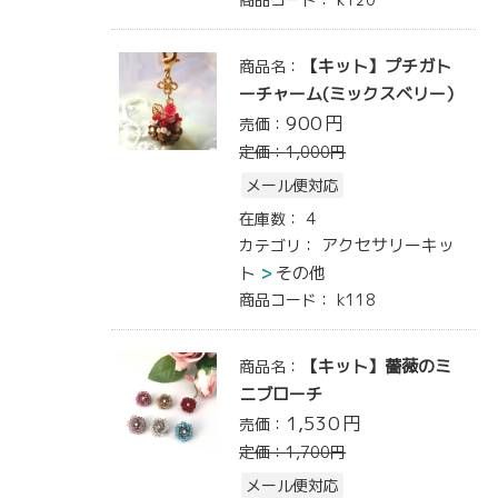
【キット】プチガト
商品名：
ーチャーム(ミックスベリー）
900
円
売価：
定価：
1,000
円
メール便対応
在庫数：
4
アクセサリーキッ
カテゴリ：
ト
その他
商品コード：
k118
【キット】薔薇のミ
商品名：
ニブローチ
1,530
円
売価：
定価：
1,700
円
メール便対応