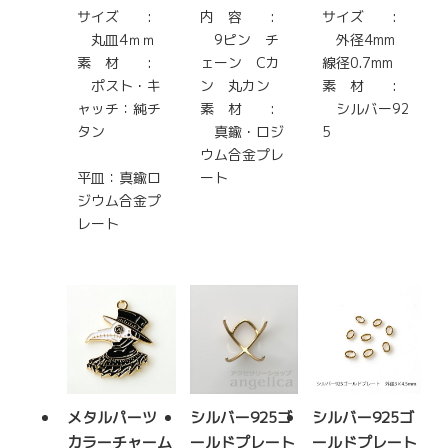
サイズ :
内 容 :
サイズ :
丸皿4ｍｍ
9ピン チ
外径4mm
素 材 :
ェーン Cカ
線径0.7mm
ポスト・キ
ン 丸カン
素 材 :
ャッチ：純チ
素 材 :
シルバー92
タン
真鍮・ロジ
5
ウム合金プレ
平皿：真鍮ロ
ート
ジウム合金プ
レート
メタルパーツ
シルバー925ゴ
シルバー925ゴ
カラーチャーム
ールドプレート
ールドプレート