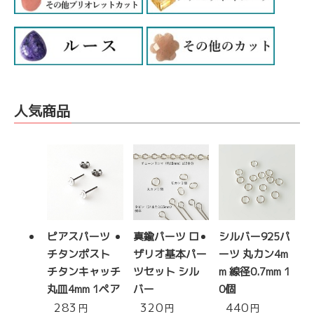
人気商品
ピアスパーツ
真鍮パーツ ロ
シルバー925パ
チタンポスト
ザリオ基本パー
ーツ 丸カン4m
チタンキャッチ
ツセット シル
m 線径0.7mm 1
丸皿4mm 1ペア
バー
0個
283
320
440
円
円
円