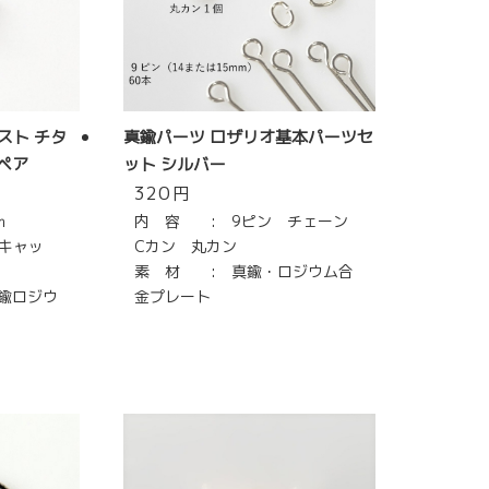
スト チタ
真鍮パーツ ロザリオ基本パーツセ
1ペア
ット シルバー
320
円
ｍ
内 容 : 9ピン チェーン
キャッ
Cカン 丸カン
素 材 : 真鍮・ロジウム合
ロジウ
金プレート