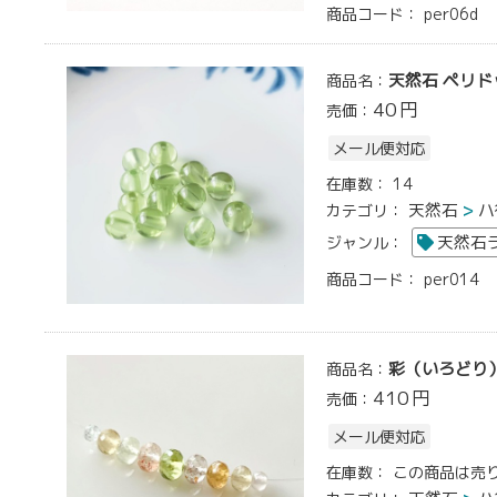
商品コード：
per06d
天然石 ペリドッ
商品名：
40
円
売価：
メール便対応
在庫数：
14
天然石
ハ
カテゴリ：
天然石
ジャンル：
商品コード：
per014
彩（いろどり）天
商品名：
410
円
売価：
メール便対応
在庫数：
この商品は売