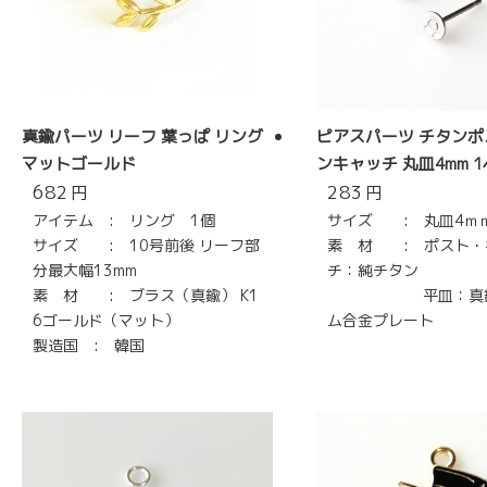
真鍮パーツ リーフ 葉っぱ リング
ピアスパーツ チタンポ
マットゴールド
ンキャッチ 丸皿4mm 
682
283
円
円
アイテム : リング 1個
サイズ : 丸皿4ｍ
サイズ : 10号前後 リーフ部
素 材 : ポスト・
分最大幅13mm
チ：純チタン
素 材 : ブラス（真鍮） K1
平皿：真鍮
6ゴールド（マット）
ム合金プレート
製造国 : 韓国