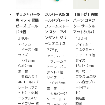
ギリシャパーツ
シルバー925 ゴ
【値下げ】真鍮
魚 マティ 邪眼
ールドプレート
パーツ コネク
ビーズ ゴール
フレームストー
ター サークル
ド 1個
ン スクエアペ
マットシルバー
340
ンダント グリ
130
円
円
ーンオニキス
アイテム :
アイテム：
775
ビーズ 1個
コネクター・
円
サイズ :
チャーム 1個
アイテム :
7x18mm
サイズ ：
フレームス
穴約2mm
18x14.7mm
トーン ペン
素 材 :
素 材 ：
ダント 1個
亜鉛合金 2
ブラス 本ロジ
サイズ :
4Kゴールドプ
ウム合金プレ
10x15mm
レート（ブラ
ート(マッ
素 材 :
イト）・樹脂
ト）
シルバー92
ニッケル&リ
製造国 :
5・ゴールド
ードフリー 欧
韓国
プレート グ