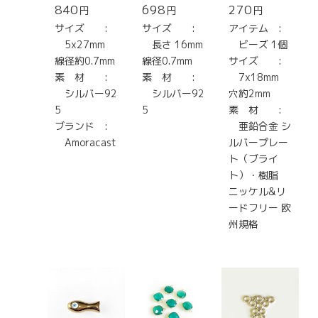
840
698
270
円
円
円
サイズ :
サイズ :
アイテム :
5x27mm
長さ 16mm
ビーズ 1個
線径約0.7mm
線径0.7mm
サイズ :
素 材 :
素 材 :
7x18mm
シルバー92
シルバー92
穴約2mm
5
5
素 材 :
ブランド :
亜鉛合金 シ
Amoracast
ルバープレー
ト（ブライ
ト）・樹脂
ニッケル&リ
ードフリー 欧
州規格