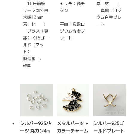
10号前後
ャッチ：純チ
素 材 :
リーフ部分最
タン
真鍮・ロジ
大幅13mm
ウム合金プレ
素 材 :
平皿：真鍮ロ
ート
ブラス（真
ジウム合金プ
鍮） K16ゴー
レート
ルド（マッ
ト）
製造国 :
韓国
シルバー925パ
メタルパーツ
シルバー925ゴ
ーツ 丸カン4m
カラーチャーム
ールドプレート