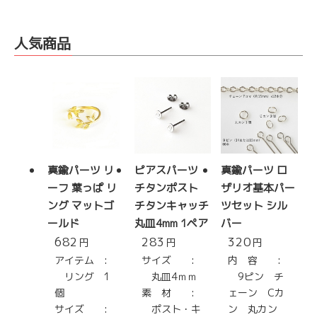
人気商品
真鍮パーツ リ
ピアスパーツ
真鍮パーツ ロ
ーフ 葉っぱ リ
チタンポスト
ザリオ基本パー
ング マットゴ
チタンキャッチ
ツセット シル
ールド
丸皿4mm 1ペア
バー
682
283
320
円
円
円
アイテム :
サイズ :
内 容 :
リング 1
丸皿4ｍｍ
9ピン チ
個
素 材 :
ェーン Cカ
サイズ :
ポスト・キ
ン 丸カン