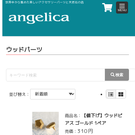
世界中から集めた美しいアクセサリーパーツと天然石の店
toggle
navigat
ホーム
天然素材
ウッド・ココ
ウッドパーツ
ウッドパーツ
並び替え：
【値下げ】ウッドピ
商品名：
アス ゴールド 1ペア
310
円
売価：