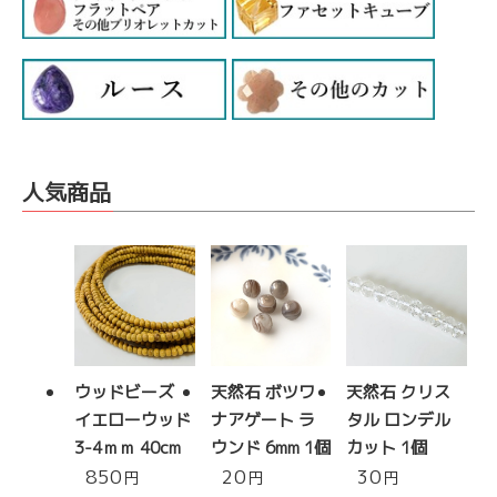
人気商品
ウッドビーズ
天然石 ボツワ
天然石 クリス
イエローウッド
ナアゲート ラ
タル ロンデル
3-4ｍｍ 40cm
ウンド 6mm 1個
カット 1個
850
20
30
円
円
円