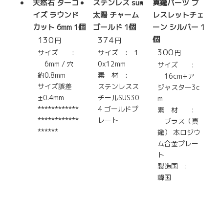
天然石 ターコ
ステンレス sun
真鍮パーツ ブ
イズ ラウンド
太陽 チャーム
レスレットチェ
カット 6mm 1個
ゴールド 1個
ーン シルバー 1
130
374
個
円
円
300
サイズ :
サイズ : 1
円
6mm / 穴
0x12mm
サイズ :
約0.8mm
素 材 :
16cm+ア
サイズ誤差
ステンレスス
ジャスター3c
±0.4mm
チールSUS30
m
************
4 ゴールドプ
素 材 :
************
レート
ブラス（真
******
鍮） 本ロジウ
ム合金プレー
ト
製造国 :
韓国