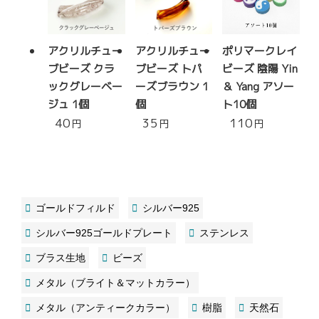
アクリルチュー
アクリルチュー
ポリマークレイ
ブビーズ クラ
ブビーズ トパ
ビーズ 陰陽 Yin
ックグレーベー
ーズブラウン 1
＆ Yang アソー
ジュ 1個
個
ト10個
40
35
110
円
円
円
ゴールドフィルド
シルバー925
シルバー925ゴールドプレート
ステンレス
ブラス生地
ビーズ
メタル（ブライト＆マットカラー）
メタル（アンティークカラー）
樹脂
天然石