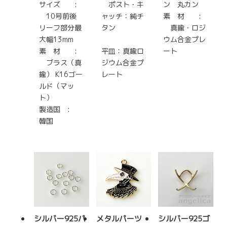
サイズ :
ポスト・キ
ン 丸カン
10号前後
ャッチ：純チ
素 材 :
リーフ部分最
タン
真鍮・ロジ
大幅13mm
ウム合金プレ
素 材 :
平皿：真鍮ロ
ート
ブラス（真
ジウム合金プ
鍮） K16ゴー
レート
ルド（マッ
ト）
製造国 :
韓国
シルバー925パ
メタルパーツ
シルバー925ゴ