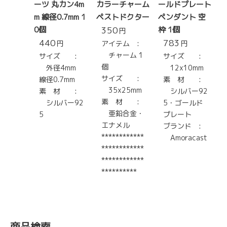
ーツ 丸カン4m
カラーチャーム
ールドプレート
m 線径0.7mm 1
ペストドクター
ペンダント 空
0個
350
枠 1個
円
440
783
円
アイテム :
円
チャーム 1
サイズ :
サイズ :
個
外径4mm
12x10mm
サイズ :
線径0.7mm
素 材 :
35x25mm
素 材 :
シルバー92
素 材 :
シルバー92
5・ゴールド
亜鉛合金・
5
プレート
エナメル
ブランド :
************
Amoracast
************
************
**********
商品検索