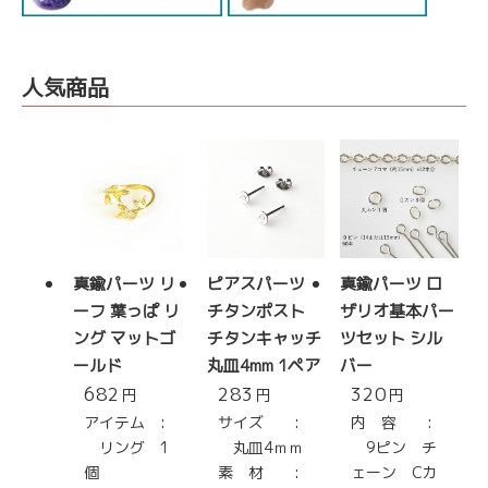
人気商品
真鍮パーツ リ
ピアスパーツ
真鍮パーツ ロ
ーフ 葉っぱ リ
チタンポスト
ザリオ基本パー
ング マットゴ
チタンキャッチ
ツセット シル
ールド
丸皿4mm 1ペア
バー
682
283
320
円
円
円
アイテム :
サイズ :
内 容 :
リング 1
丸皿4ｍｍ
9ピン チ
個
素 材 :
ェーン Cカ