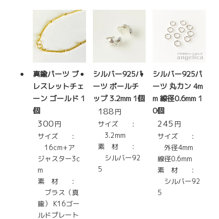
真鍮パーツ ブ
シルバー925パ
シルバー925パ
レスレットチェ
ーツ ボールチ
ーツ 丸カン 4m
ーン ゴールド 1
ップ 3.2mm 1個
m 線径0.6mm 1
個
188
0個
円
300
245
円
サイズ :
円
3.2mm
サイズ :
サイズ :
素 材 :
16cm+ア
外径4mm
シルバー92
ジャスター3c
線径0.6mm
5
m
素 材 :
素 材 :
シルバー92
ブラス（真
5
鍮） K16ゴー
ルドプレート