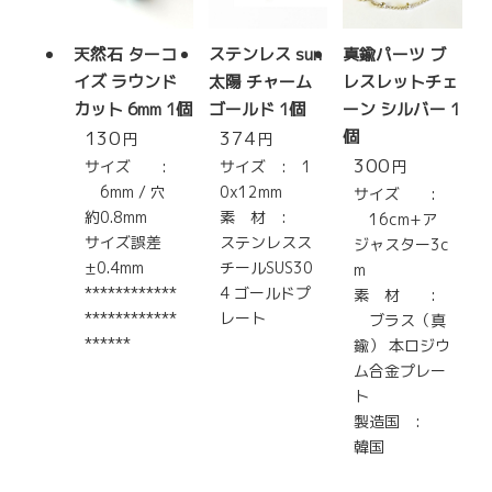
天然石 ターコ
ステンレス sun
真鍮パーツ ブ
イズ ラウンド
太陽 チャーム
レスレットチェ
カット 6mm 1個
ゴールド 1個
ーン シルバー 1
130
374
個
円
円
300
サイズ :
サイズ : 1
円
6mm / 穴
0x12mm
サイズ :
約0.8mm
素 材 :
16cm+ア
サイズ誤差
ステンレスス
ジャスター3c
±0.4mm
チールSUS30
m
************
4 ゴールドプ
素 材 :
************
レート
ブラス（真
******
鍮） 本ロジウ
ム合金プレー
ト
製造国 :
韓国