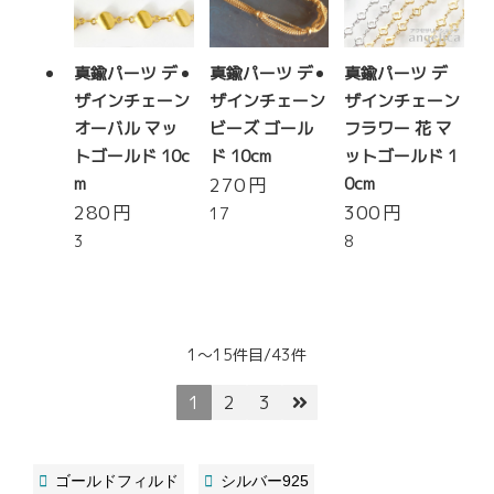
真鍮パーツ デ
真鍮パーツ デ
真鍮パーツ デ
ザインチェーン
ザインチェーン
ザインチェーン
オーバル マッ
ビーズ ゴール
フラワー 花 マ
トゴールド 10c
ド 10cm
ットゴールド 1
m
270
円
0cm
280
円
300
円
17
3
8
1～15件目/43件
1
2
3
ゴールドフィルド
シルバー925