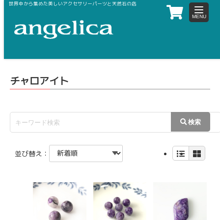
世界中から集めた美しいアクセサリーパーツと天然石の店
toggle
navigat
ホーム
天然石
タ行
チャロアイト
チャロアイト
並び替え：