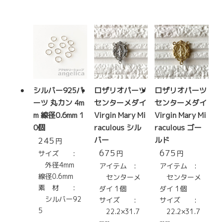
シルバー925パ
ロザリオパーツ
ロザリオパーツ
ーツ 丸カン 4m
センターメダイ
センターメダイ
m 線径0.6mm 1
Virgin Mary Mi
Virgin Mary Mi
0個
raculous シル
raculous ゴー
245
バー
ルド
円
675
675
サイズ :
円
円
外径4mm
アイテム :
アイテム :
線径0.6mm
センターメ
センターメ
素 材 :
ダイ 1個
ダイ 1個
シルバー92
サイズ :
サイズ :
5
22.2×31.7
22.2×31.7