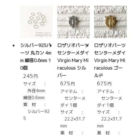
シルバー925パ
ロザリオパーツ
ロザリオパーツ
ーツ 丸カン 4m
センターメダイ
センターメダイ
m 線径0.6mm 1
Virgin Mary Mi
Virgin Mary Mi
0個
raculous シル
raculous ゴー
245
バー
ルド
円
675
675
サイズ :
円
円
外径4mm
アイテム :
アイテム :
線径0.6mm
センターメ
センターメ
素 材 :
ダイ 1個
ダイ 1個
シルバー92
サイズ :
サイズ :
5
22.2×31.7
22.2×31.7
mm
mm
素 材 :
素 材 :