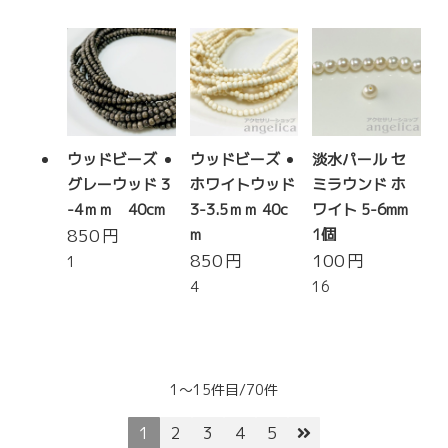
ウッドビーズ
ウッドビーズ
淡水パール セ
グレーウッド 3
ホワイトウッド
ミラウンド ホ
-4ｍｍ 40cm
3-3.5ｍｍ 40c
ワイト 5-6mm
850
円
m
1個
850
円
100
円
1
4
16
1～15件目/70件
1
2
3
4
5