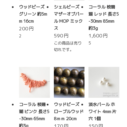
ウッドビーズ
シェルビーズ
コーラル 枝珊
グリーン 約5m
マザーオブパー
瑚 レッド 長さ5
m 16cm
ル MOP ミック
-30mm 85mm
200
円
ス
約3g
590
円
1,600
円
2
この商品は売り
5
切れです。
コーラル 枝珊
ウッドビーズ
淡水パール ホ
瑚 ピンク 長さ5
ローブルウッド
ワイト 4mm 片
-30mm 65mm
8ｍｍ 20cm
穴 1個
約3g
170
円
150
円