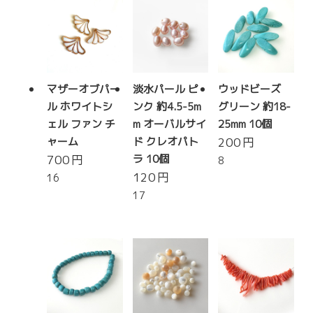
マザーオブパー
淡水パール ピ
ウッドビーズ
ル ホワイトシ
ンク 約4.5-5m
グリーン 約18-
ェル ファン チ
m オーバルサイ
25mm 10個
ャーム
ド クレオパト
200
円
700
円
ラ 10個
8
120
円
16
17