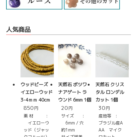
人気商品
ウッドビーズ
天然石 ボツワ
天然石 クリス
イエローウッド
ナアゲート ラ
タル ロンデル
3-4ｍｍ 40cm
ウンド 6mm 1個
カット 1個
850
20
30
円
円
円
素 材 :
サイズ :
産地等 :
イエローウ
6mm / 穴
ブラジル産A
ッド（ジャッ
約1mm
AA マイク
クフルーツ）
サイズ誤差
ロカット