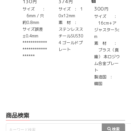
130
374
個
円
円
300
サイズ :
サイズ : 1
円
6mm / 穴
0x12mm
サイズ :
約0.8mm
素 材 :
16cm+ア
サイズ誤差
ステンレスス
ジャスター3c
±0.4mm
チールSUS30
m
************
4 ゴールドプ
素 材 :
************
レート
ブラス（真
******
鍮） 本ロジウ
ム合金プレー
ト
製造国 :
韓国
商品検索