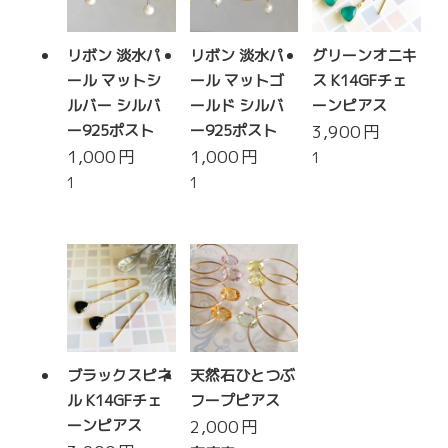
リボン 淡水パ
リボン 淡水パ
グリーンオニキ
ール マットシ
ール マットゴ
ス K14GFチェ
ルバー シルバ
ールド シルバ
ーンピアス
ー925ポスト
ー925ポスト
3,900
円
1,000
円
1,000
円
1
1
1
ブラックスピネ
天然石ひとつぶ
ル K14GFチェ
フープピアス
ーンピアス
2,000
円