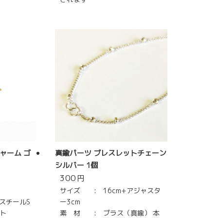
チャーム ゴ
真鍮パーツ ブレスレットチェーン
シルバー 1個
300
円
サイズ : 16cm+アジャスタ
スチールS
ー3cm
ート
素 材 : ブラス（真鍮） 本